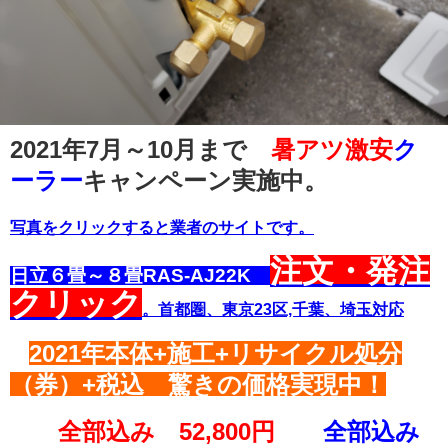
2021年7月～10月まで
暑アツ激安
ク
ーラー
キャンペーン実施中。
写真をクリックすると業者のサイトです。
注文・発注
日立６畳～８畳RAS-AJ22K
クリック
。首都圏、東京23区,千葉、埼玉対応
2021年本体+施工+リサイクル処分
（券）+税込 驚きの価格実現中！
全部込み 52,800円
全部込み