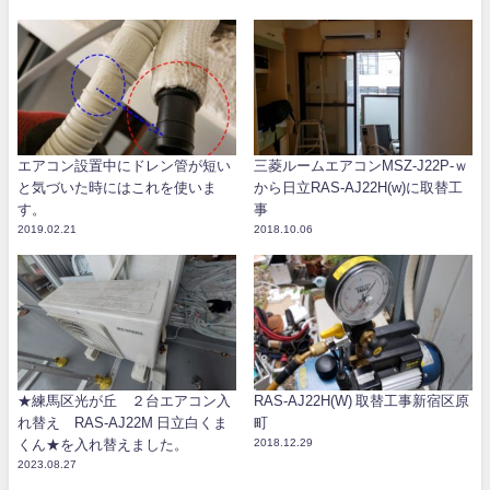
エアコン設置中にドレン管が短い
三菱ルームエアコンMSZ-J22P-ｗ
と気づいた時にはこれを使いま
から日立RAS-AJ22H(w)に取替工
す。
事
2019.02.21
2018.10.06
★練馬区光が丘 ２台エアコン入
RAS-AJ22H(W) 取替工事新宿区原
れ替え RAS-AJ22M 日立白くま
町
くん★を入れ替えました。
2018.12.29
2023.08.27