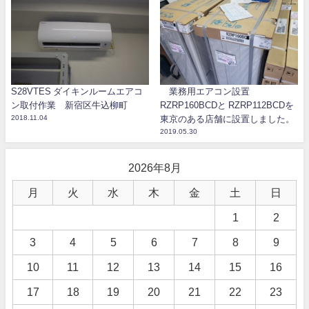
S28VTES ダイキンルームエアコ
業務用エアコン設置
ン取付作業 新宿区牛込柳町
RZRP160BCDと RZRP112BCDを
2018.11.04
東京のある店舗に設置しました。
2019.05.30
2026年8月
月
火
水
木
金
土
日
1
2
3
4
5
6
7
8
9
10
11
12
13
14
15
16
17
18
19
20
21
22
23