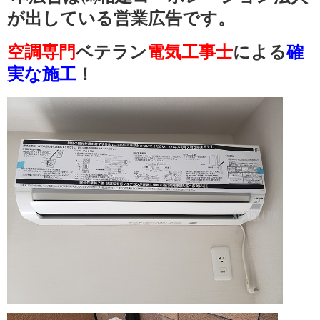
が出している営業広告です。
空調専門
ベテラン
電気工事士
による
確
実な施工
！