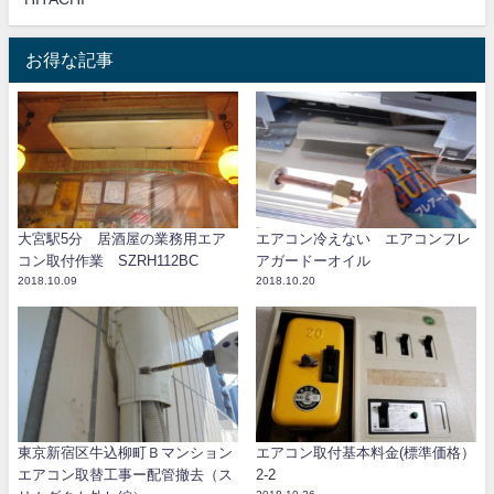
お得な記事
大宮駅5分 居酒屋の業務用エア
エアコン冷えない エアコンフレ
コン取付作業 SZRH112BC
アガードーオイル
2018.10.09
2018.10.20
東京新宿区牛込柳町Ｂマンション
エアコン取付基本料金(標準価格）
エアコン取替工事ー配管撤去（ス
2-2