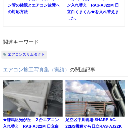
ン管の確認とエアコン故障へ
ン入れ替え RAS-AJ22M 日
の対応方法
立白くまくん★を入れ替えま
した。
関連キーワード
エアコンスリムダクト
エアコン施工写真集（実績）
の関連記事
★練馬区光が丘 ２台エアコン
足立区中川現場 SHARP AC-
入れ替え RAS-AJ22M 日立白
22BS機種から日立RAS-AJ22K