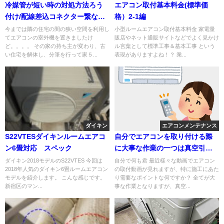
冷媒管が短い時の対処方法ろう
エアコン取付基本料金(標準価
付け/配線差込コネクター繋など
格）2-1編
の説明
今までは隣の住宅の間の狭い空間を利用し
小型ルームエアコン取付基本料金 家電量
てエアコンの室外機を置きましたけ
販店やネット通販サイトなどでよく見かけ
ど。。。。 その家の持ち主が変わり、古
ル言葉として標準工事＆基本工事 という
い住宅を解体し、分筆を行って家５...
表現がありますよね！？ 業...
ダイキン
エアコンメンテナンス
S22VTESダイキンルームエアコ
自分でエアコンを取り付ける際
ン6畳対応 スペック
に大事な作業の一つは真空引
き！工具や道具を紹介します。
ダイキン2018モデルのS22VTES 今回は
自分で何も君 最近様々な動画でエアコン
2018年人気のダイキン6畳ルームエアコン
の取付動画が見れますが、特に施工にあた
モデルを紹介します。 こんな感じです。
り需要なポイントな何ですか？ 全てが大
新宿区のマン...
事な作業となりますが、真空...