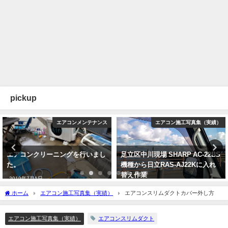
pickup
エアコンメンテナンス
エアコン施工写真集（実績）
エアコンクリーニングを行いまし
足立区中川現場 SHARP AC-22BS
た。
機種から日立RAS-AJ22Kに入れ
替え作業
2019年7月1日
2021年7月24日
ホーム
エアコン施工写真集（実績）
エアコンスリムダクトカバー外し方
エアコン施工写真集（実績）
エアコンスリムダクト