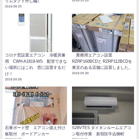
リムダクト外し編）
2018.10.26
2018.09.25
コロナ窓設置エアコン 冷暖房兼
業務用エアコン設置
用 CWH-A1819-WS 配管できな
RZRP160BCDと RZRP112BCDを
い場所にはこれ 窓に設置するだ
東京のある店舗に設置しました。
け！
2019.05.30
2019.04.06
石膏ボード壁 エアコン据え付け
S28VTES ダイキンルームエアコ
板取付 ボードアンカー
ン取付作業 新宿区牛込柳町