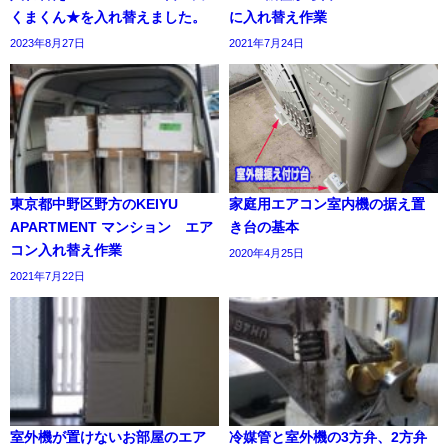
くまくん★を入れ替えました。
に入れ替え作業
2023年8月27日
2021年7月24日
東京都中野区野方のKEIYU
家庭用エアコン室内機の据え置
APARTMENT マンション エア
き台の基本
コン入れ替え作業
2020年4月25日
2021年7月22日
室外機が置けないお部屋のエア
冷媒管と室外機の3方弁、2方弁