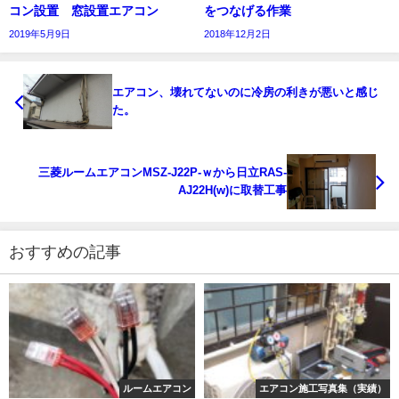
コン設置 窓設置エアコン
をつなげる作業
2019年5月9日
2018年12月2日
エアコン、壊れてないのに冷房の利きが悪いと感じ
た。
三菱ルームエアコンMSZ-J22P-ｗから日立RAS-
AJ22H(w)に取替工事
おすすめの記事
ルームエアコン
エアコン施工写真集（実績）