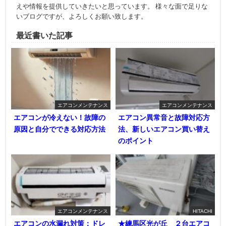
えや情報を提供していきたいと思っています。 様々な面で足りな
いブログですが、よろしくお願い致します。
最近書いた記事
エアコンメンテナンス
エアコンメンテナンス
エアコンが冷えない！故障の
エアコン異常音と故障対応方
原因と自分でできる対応方法
法、新しいエアコン買い替え
のポイント
エアコンメンテナンス
HITACHI
エアコンの水漏れ対策：ドレ
★練馬区光が丘 ２台エアコ