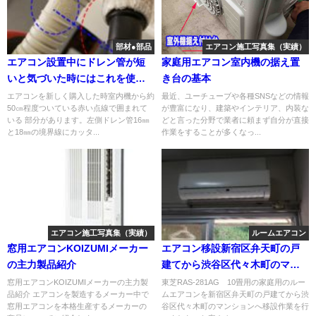
部材●部品
エアコン施工写真集（実績）
エアコン設置中にドレン管が短
家庭用エアコン室内機の据え置
いと気づいた時にはこれを使い
き台の基本
ます。
エアコンを新しく購入した時室内機から約
最近、ユーチューブや各種SNSなどの情報
50㎝程度ついている赤い点線で囲まれて
が豊富になり、建築やインテリア、内装な
いる 部分があります。左側ドレン管16㎜
どと言った分野で業者に頼まず自分が直接
と18㎜の境界線にカッタ...
作業をすることが多くなっ...
エアコン施工写真集（実績）
ルームエアコン
窓用エアコンKOIZUMIメーカー
エアコン移設新宿区弁天町の戸
の主力製品紹介
建てから渋谷区代々木町のマン
ションへ
窓用エアコンKOIZUMIメーカーの主力製
東芝RAS-281AG 10畳用の家庭用のルー
品紹介 エアコンを製造するメーカー中で
ムエアコンを新宿区弁天町の戸建てから渋
窓用エアコンを本格生産するメーカーの
谷区代々木町のマンションへ移設作業を行